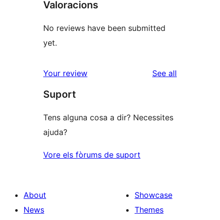
Valoracions
No reviews have been submitted
yet.
reviews
Your review
See all
Suport
Tens alguna cosa a dir? Necessites
ajuda?
Vore els fòrums de suport
About
Showcase
News
Themes