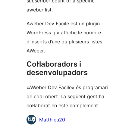
subscriber count of a specific
aweber list.
Aweber Dev Facile est un plugin
WordPress qui affiche le nombre
d’inscrits d’une ou plusieurs listes
AWeber.
Col·laboradors i
desenvolupadors
«AWeber Dev Facile» és programari
de codi obert. La següent gent ha
col·laborat en este complement.
Col·laboradors
Matthieu20