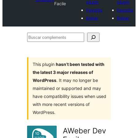
plugin
plugin
Facile
Favorits
Favorits
Entrar
Entrar
Buscar
complements
This plugin
hasn’t been tested with
the latest 3 major releases of
WordPress
. It may no longer be
maintained or supported and may
have compatibility issues when used
with more recent versions of
WordPress.
AWeber Dev