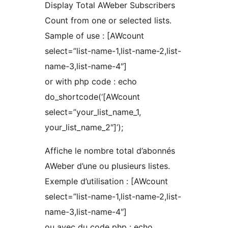
Display Total AWeber Subscribers
Count from one or selected lists.
Sample of use : [AWcount
select=”list-name-1,list-name-2,list-
name-3,list-name-4″]
or with php code : echo
do_shortcode(‘[AWcount
select=”your_list_name_1,
your_list_name_2″]’);
Affiche le nombre total d’abonnés
AWeber d’une ou plusieurs listes.
Exemple d’utilisation : [AWcount
select=”list-name-1,list-name-2,list-
name-3,list-name-4″]
ou avec du code php : echo