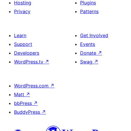
Hosting
Plugins
Privacy
Patterns
Learn
Get Involved
Support
Events
Developers
Donate
↗
WordPress.tv
↗
Swag
↗
WordPress.com
↗
Matt
↗
bbPress
↗
BuddyPress
↗