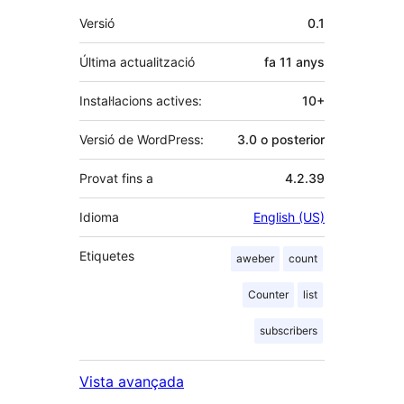
Meta
Versió
0.1
Última actualització
fa
11 anys
Instal·lacions actives:
10+
Versió de WordPress:
3.0 o posterior
Provat fins a
4.2.39
Idioma
English (US)
Etiquetes
aweber
count
Counter
list
subscribers
Vista avançada