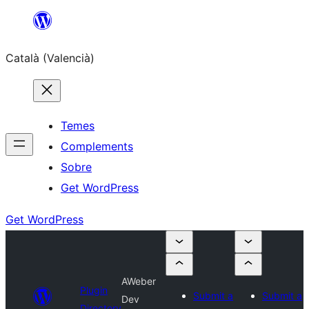
Saltar
al
Català (Valencià)
contingut
Temes
Complements
Sobre
Get WordPress
Get WordPress
AWeber
Plugin
Submit a
Submit a
Dev
Directory