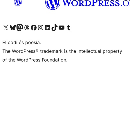
Visit our X (formerly Twitter) account
Visit our Bluesky account
Visit our Mastodon account
Visit our Threads account
Visit our Facebook page
Visit our Instagram account
Visit our LinkedIn account
Visit our TikTok account
Visit our YouTube channel
Visit our Tumblr account
El codi és poesia.
The WordPress® trademark is the intellectual property
of the WordPress Foundation.