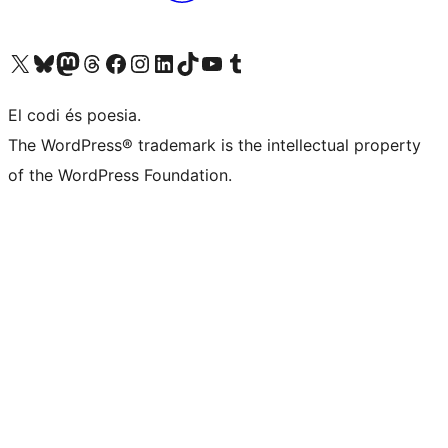
Visit our X (formerly Twitter) account
Visit our Bluesky account
Visit our Mastodon account
Visit our Threads account
Visit our Facebook page
Visit our Instagram account
Visit our LinkedIn account
Visit our TikTok account
Visit our YouTube channel
Visit our Tumblr account
El codi és poesia.
The WordPress® trademark is the intellectual property
of the WordPress Foundation.