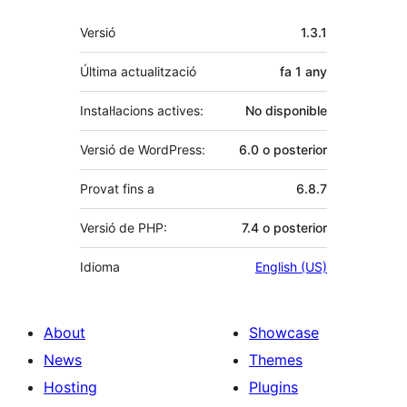
Meta
Versió
1.3.1
Última actualització
fa
1 any
Instal·lacions actives:
No disponible
Versió de WordPress:
6.0 o posterior
Provat fins a
6.8.7
Versió de PHP:
7.4 o posterior
Idioma
English (US)
About
Showcase
News
Themes
Hosting
Plugins