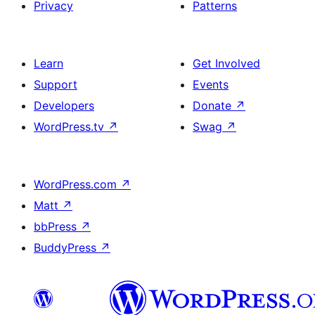
Privacy
Patterns
Learn
Get Involved
Support
Events
Developers
Donate
↗
WordPress.tv
↗
Swag
↗
WordPress.com
↗
Matt
↗
bbPress
↗
BuddyPress
↗